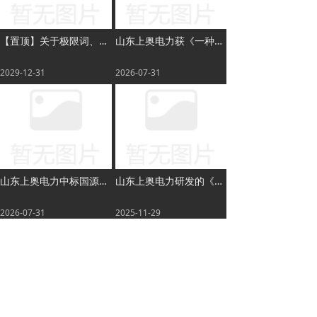
【置顶】关于极限词、绝对性用词与功能性用词等广告法禁用词失效及免责声明
山东上奥电力获《一种水冷壁热流密度场及污染监测装置》实用新型专利授权
2029-12-31
2026-07-31
山东上奥电力中标国源电力哈密煤电公司花园电厂2号锅炉项目
山东上奥电力研发的《一种基于电控除焦系统的煤粉锅炉火检与测温装置及方法》已申请实用新型专利
2026-07-31
2025-11-29
查看更多
版权所有：
山东上奥电力科技有限公司
地址：
山东省济南市历下区解放东路56号金泉大厦B座