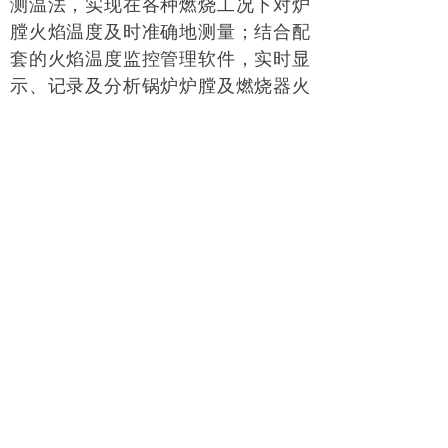
测温法，实现在各种燃烧工况下对炉
膛火焰温度及时准确地测量；结合配
套的火焰温度监控管理软件，实时显
示、记录及分析锅炉炉膛及燃烧器火
焰的温度信息，保障整个燃烧的安全
性和高效性，为燃烧调整和优化提供
数据支持。
【专利号：
ZL2019 2
1775445.1
】，【软著登记号：
2020SR0134245
】
版权所有：
山东上奥电力科技有限公司
地址：
山东省济南市历下区解放东路56号金泉大厦B座
1303室
电话：
0531-67804276
网址：
www.shangaoenergy.com
关于极限词、绝对性用词与功能性用词等广告法禁用词失
效及免责声明